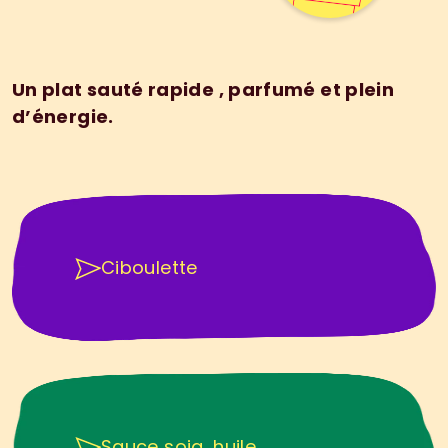
W
o
k
p
a
t
a
t
e
d
o
u
c
e
&
g
i
n
g
e
m
b
r
e
Un plat sauté rapide , parfumé et plein 
d’énergie.
Á
T
R
O
U
V
E
R
C
H
E
Z
P
O
M
&
P
É
P
I
N
Ciboulette
Á
A
V
O
I
R
C
H
E
Z
V
O
U
S
Sauce soja, huile