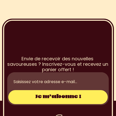
I
n
s
c
r
i
p
t
i
o
n
à
l
a
N
e
w
s
l
e
t
t
e
r
Envie de recevoir des nouvelles 
savoureuses ? Inscrivez-vous et recevez un 
panier offert !