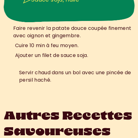
Faire revenir la patate douce coupée finement 
1
.
avec oignon et gingembre.
Cuire 10 min à feu moyen.
2
.
Ajouter un filet de sauce soja.
3
.
D
r
e
s
s
a
g
e
:
Servir chaud dans un bol avec une pincée de 
persil haché.
Autres Recettes
Savoureuses