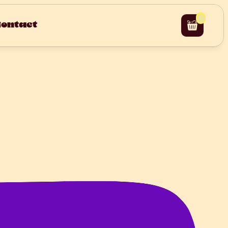
ontact
d
e
P
a
n
a
i
s
r
y
R
C
H
E
Z
I
N