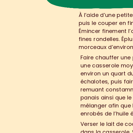
À l’aide d’une petite
1
.
puis le couper en fin
Émincer finement l’a
fines rondelles. Épl
morceaux d’environ
Faire chauffer une 
2
.
une casserole moye
environ un quart du
échalotes, puis fai
remuant constamme
panais ainsi que le
mélanger afin que 
enrobés de l’huile 
Verser le lait de c
3
.
dans la casserole. S