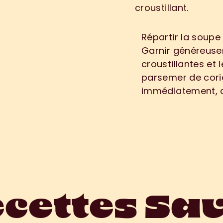
croustillant.
D
r
e
s
s
a
g
Répartir la soupe
Garnir généreuse
croustillantes et 
parsemer de coria
immédiatement, a
ecettes Sa