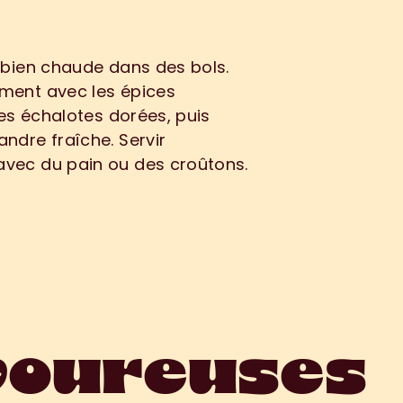
e
:
 bien chaude dans des bols. 
ment avec les épices 
les échalotes dorées, puis 
ndre fraîche. Servir 
vec du pain ou des croûtons.
voureuses