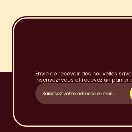
I
n
s
c
r
i
p
t
i
à
l
a
N
e
w
Envie de recevoir des nouvelles savo
Inscrivez-vous et recevez un panier o