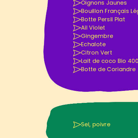
Oignons Jaunes
Bouillon Français L
Botte Persil Plat
Ail Violet
Gingembre
Echalote
Citron Vert
Lait de coco Bio 40
Botte de Coriandre
Á
A
V
O
I
R
C
Sel, poivre