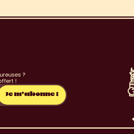
o
n
s
l
e
t
t
e
r
ureuses ? 
ffert !