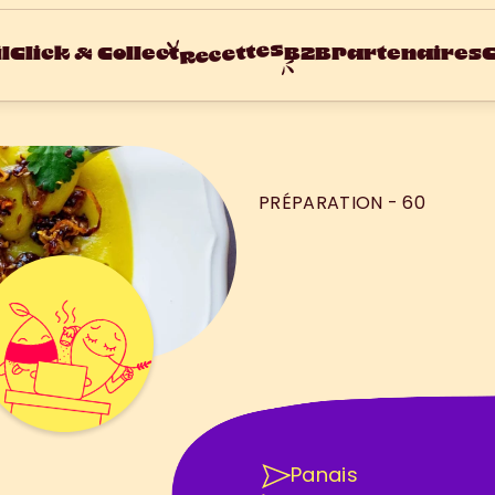
Recettes
l
Click & Collect
B2B
Partenaires
C
PRÉPARATION - 60
S
o
u
p
e
a
u
C
u
r
Á
T
R
O
U
V
E
P
O
M
&
P
É
P
Panais