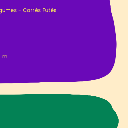
égumes - Carrés Futés
0 ml
H
E
Z
V
O
U
S