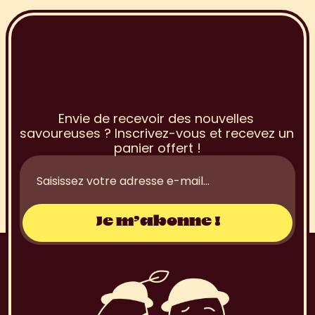
I
n
s
c
r
i
p
t
i
o
n
à
l
a
N
e
w
s
l
e
t
t
e
r
Envie de recevoir des nouvelles 
savoureuses ? Inscrivez-vous et recevez un 
panier offert !