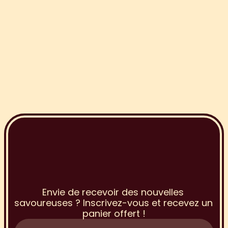
I
n
s
c
r
i
p
t
i
o
n
à
l
a
N
e
w
s
l
e
t
t
e
r
Envie de recevoir des nouvelles 
savoureuses ? Inscrivez-vous et recevez un 
panier offert !