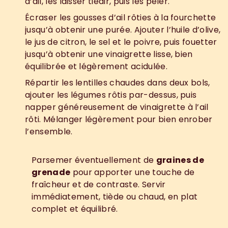
d’ail, les laisser tiédir, puis les peler.
Écraser les gousses d’ail rôties à la fourchette 
3
.
jusqu’à obtenir une purée. Ajouter l’huile d’olive, 
le jus de citron, le sel et le poivre, puis fouetter 
jusqu’à obtenir une vinaigrette lisse, bien 
équilibrée et légèrement acidulée.
Répartir les lentilles chaudes dans deux bols, 
4
.
ajouter les légumes rôtis par-dessus, puis 
napper généreusement de vinaigrette à l’ail 
rôti. Mélanger légèrement pour bien enrober 
l’ensemble.
D
r
e
s
s
a
g
e
:
Parsemer éventuellement de 
graines de 
grenade
 pour apporter une touche de 
fraîcheur et de contraste. Servir 
immédiatement, tiède ou chaud, en plat 
complet et équilibré.