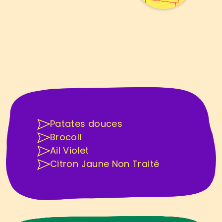
B
o
w
l
d
e
l
e
n
t
i
l
l
e
s
,
p
a
t
a
t
e
d
o
u
c
e
&
b
r
o
c
o
l
i
r
ô
t
i
s
Á
T
R
O
U
V
E
R
C
H
E
Z
P
O
M
&
P
É
P
I
N
Patates douces
Brocoli
Ail Violet
Citron Jaune Non Traité
Á
A
V
O
I
R
C
H
E
Z
V
O
U
S