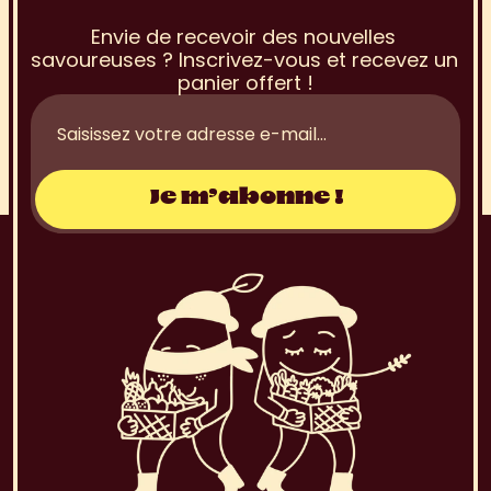
à
l
a
N
e
w
s
l
e
t
t
e
r
Envie de recevoir des nouvelles 
savoureuses ? Inscrivez-vous et recevez un 
panier offert !