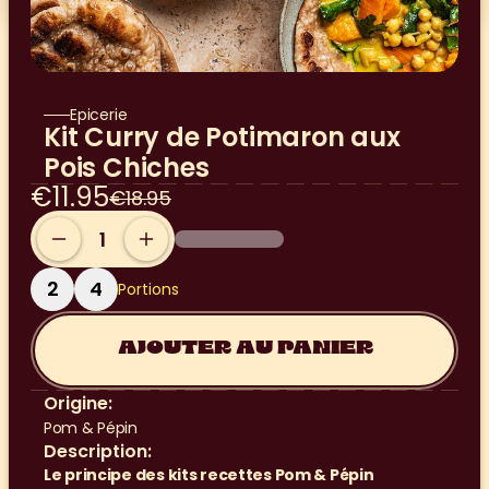
Epicerie
Kit Curry de Potimaron aux 
Pois Chiches
€11.95
€18.95
2
4
Portions
AJOUTER AU PANIER
Origine:
Pom & Pépin
Description:
Le principe des kits recettes Pom & Pépin