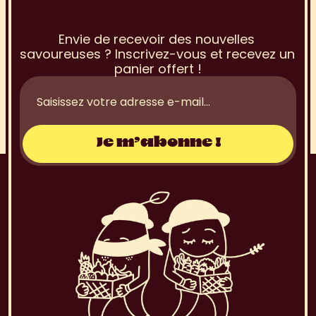
I
n
s
c
r
i
p
t
i
o
n
à
l
a
N
e
w
s
l
e
t
t
e
r
Envie de recevoir des nouvelles 
savoureuses ? Inscrivez-vous et recevez un 
panier offert !