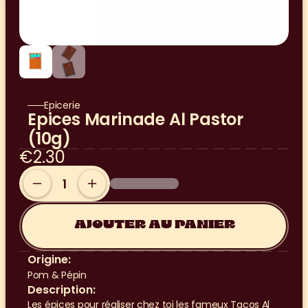
Epicerie
Epices Marinade Al Pastor 
(10g)
€2.30
AJOUTER AU PANIER
Origine:
Pom & Pépin
Description:
Les épices pour réaliser chez toi les fameux Tacos Al 