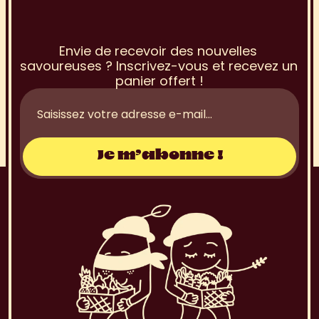
I
n
s
c
r
i
p
t
i
o
n
à
l
a
N
e
w
s
l
e
t
t
e
r
Envie de recevoir des nouvelles 
savoureuses ? Inscrivez-vous et recevez un 
panier offert !