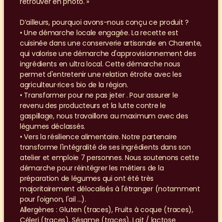
retrouver en photo. »
D’ailleurs, pourquoi avons-nous conçu ce produit ?
• Une démarche locale engagée. La recette est 
cuisinée dans une conserverie artisanale en Charente, 
qui valorise une démarche d'approvisionnement des 
ingrédients en ultra local. Cette démarche nous 
permet d'entretenir une relation étroite avec les 
agriculteur·rice·s bio de la région.
• Transformer pour ne pas jeter . Pour assurer le 
revenu des producteurs et la lutte contre le 
gaspillage, nous travaillons au maximum avec des 
légumes déclassés.
• Vers la résilience alimentaire. Notre partenaire 
transforme l'intégralité de ses ingrédients dans son 
atelier et emploie 7 personnes. Nous soutenons cette 
démarche pour réintégrer les métiers de la 
préparation de légumes qui ont été très 
majoritairement délocalisés à l'étranger (notamment 
pour l'oignon, l'ail ...).
Allergènes : Gluten (traces), Fruits à coque (traces), 
Céleri (traces), Sésame (traces), Lait / lactose