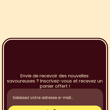
I
n
s
c
r
i
p
t
i
o
n
à
l
a
N
e
w
s
l
e
t
t
e
r
Envie de recevoir des nouvelles 
savoureuses ? Inscrivez-vous et recevez un 
panier offert !