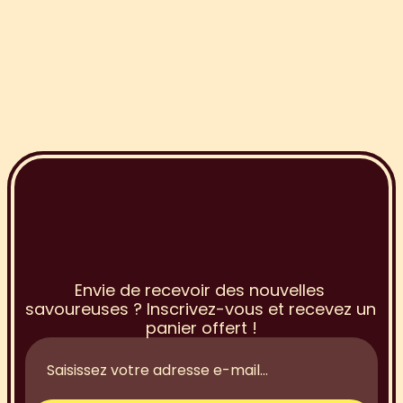
I
n
s
c
r
i
p
t
i
o
n
à
l
a
N
e
w
s
l
e
t
t
e
r
Envie de recevoir des nouvelles 
savoureuses ? Inscrivez-vous et recevez un 
panier offert !