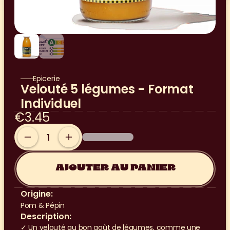
Epicerie
Velouté 5 légumes - Format 
Individuel
€3.45
AJOUTER AU PANIER
Origine:
Pom & Pépin
Description:
✓ Un velouté au bon goût de légumes, comme une 