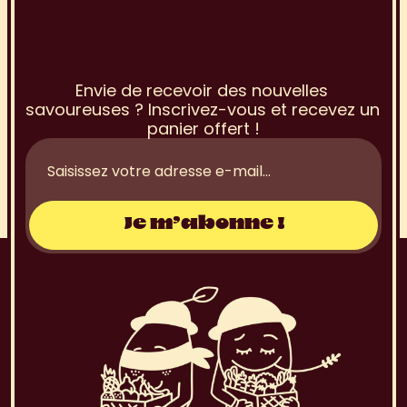
I
n
s
c
r
i
p
t
i
o
n
à
l
a
N
e
w
s
l
e
t
t
e
r
Envie de recevoir des nouvelles 
savoureuses ? Inscrivez-vous et recevez un 
panier offert !