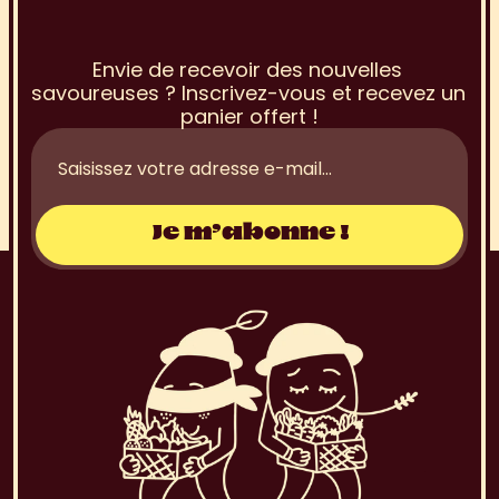
I
n
s
c
r
i
p
t
i
o
n
à
l
a
N
e
w
s
l
e
t
t
e
r
Envie de recevoir des nouvelles 
savoureuses ? Inscrivez-vous et recevez un 
panier offert !