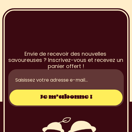
I
n
s
c
r
i
p
t
i
o
n
à
l
a
N
e
w
s
l
e
t
t
e
r
Envie de recevoir des nouvelles 
savoureuses ? Inscrivez-vous et recevez un 
panier offert !