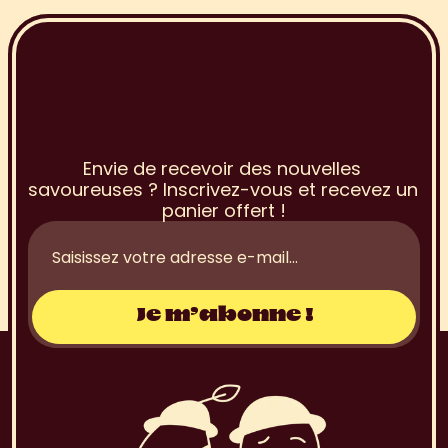
I
n
s
c
r
i
p
t
i
o
n
à
l
a
N
e
w
s
l
e
t
t
e
r
Envie de recevoir des nouvelles 
savoureuses ? Inscrivez-vous et recevez un 
panier offert !