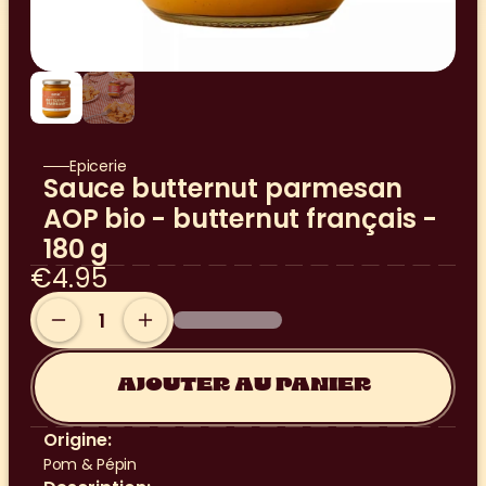
Epicerie
Sauce butternut parmesan 
AOP bio - butternut français - 
180 g
€4.95
AJOUTER AU PANIER
Origine:
Pom & Pépin