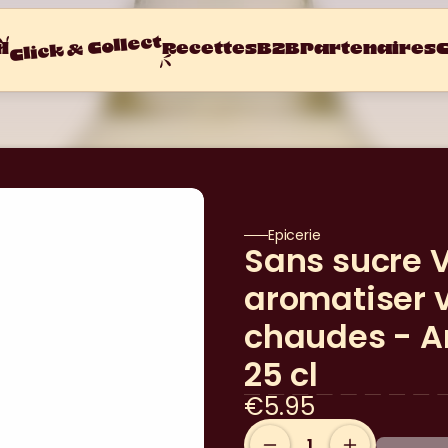
Click & Collect
l
Recettes
B2B
Partenaires
C
Epicerie
Sans sucre V
aromatiser v
chaudes - Ar
25 cl
€5.95