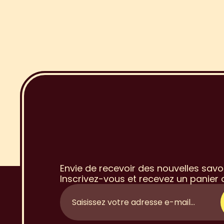
I
n
s
c
r
i
p
t
i
à
l
a
N
e
w
Envie de recevoir des nouvelles savo
Inscrivez-vous et recevez un panier o