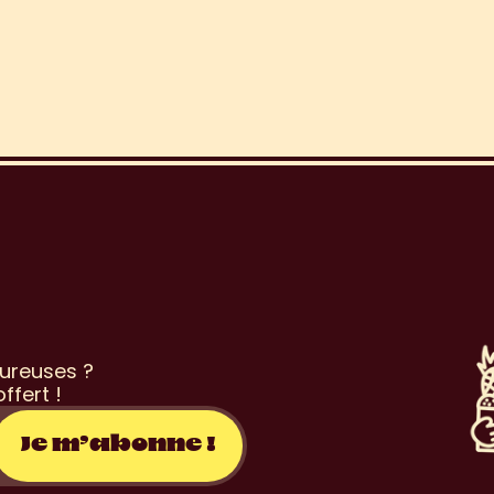
o
n
s
l
e
t
t
e
r
ureuses ? 
ffert !