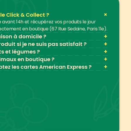
+
 Click & Collect ?
vant 14h et récupérez vos produits le jour 
ctement en boutique (67 Rue Sedaine, Paris 11e).
+
aison à domicile ?
+
oduit si je ne suis pas satisfait ?
+
ts et légumes ?
+
imaux en boutique ?
+
tez les cartes American Express ?