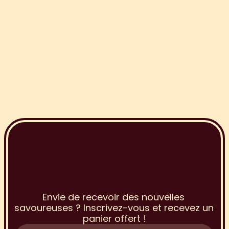
I
n
s
c
r
i
p
t
i
o
n
à
l
a
N
e
w
s
l
e
t
t
e
r
Envie de recevoir des nouvelles 
savoureuses ? Inscrivez-vous et recevez un 
panier offert !