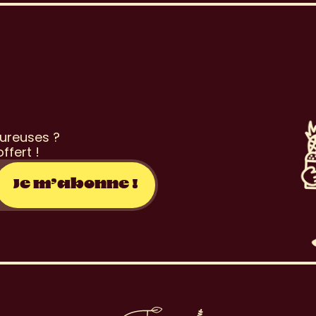
o
n
s
l
e
t
t
e
r
ureuses ? 
ffert !