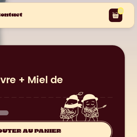
ontact
re + Miel de 
OUTER AU PANIER