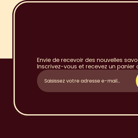
I
n
s
c
r
i
p
t
i
à
l
a
N
e
w
Envie de recevoir des nouvelles savo
Inscrivez-vous et recevez un panier o