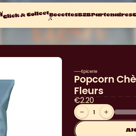
Click & Collect
l
Recettes
B2B
Partenaires
C
Epicerie
Popcorn Chèv
Fleurs
€2.20
AJ