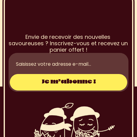
I
n
s
c
r
i
p
t
i
o
n
à
l
a
N
e
w
s
l
e
t
t
e
r
Envie de recevoir des nouvelles 
savoureuses ? Inscrivez-vous et recevez un 
panier offert !