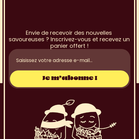
I
n
s
c
r
i
p
t
i
o
n
à
l
a
N
e
w
s
l
e
t
t
e
r
Envie de recevoir des nouvelles 
savoureuses ? Inscrivez-vous et recevez un 
panier offert !