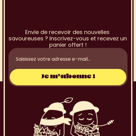
I
n
s
c
r
i
p
t
i
o
n
à
l
a
N
e
w
s
l
e
t
t
e
r
Envie de recevoir des nouvelles 
savoureuses ? Inscrivez-vous et recevez un 
panier offert !