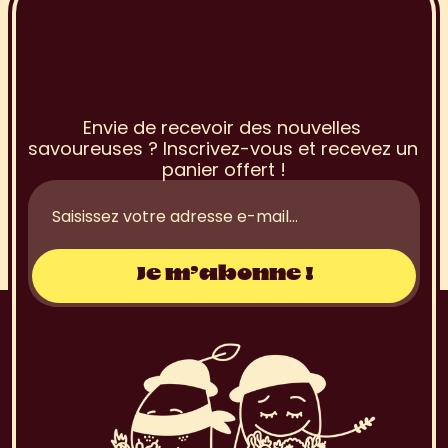
I
n
s
c
r
i
p
t
i
o
n
à
l
a
N
e
w
s
l
e
t
t
e
r
Envie de recevoir des nouvelles 
savoureuses ? Inscrivez-vous et recevez un 
panier offert !