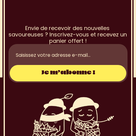
I
n
s
c
r
i
p
t
i
o
n
à
l
a
N
e
w
s
l
e
t
t
e
r
Envie de recevoir des nouvelles 
savoureuses ? Inscrivez-vous et recevez un 
panier offert !