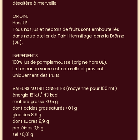
désaltère à merveille.
ORIGINE
Hors UE.
Tous nos jus et nectars de fruits sont embouteillés 
dans notre atelier de Tain l’Hermitage, dans la Drôme 
(26).
INGREDIENTS
100% jus de pamplemousse (origine hors UE).
La teneur en sucre est naturelle et provient 
uniquement des fruits.
VALEURS NUTRITIONNELLES (moyenne pour 100 mL)
énergie 181kJ / 43 kcal
matière grasse <0,5 g
dont acides gras saturés <0,1 g
glucides 8,9 g
dont sucres 8,9 g
protéines 0,5 g
sel <0,01 g