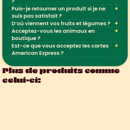
?
+
Puis-je retourner un produit si je ne 
suis pas satisfait ?
+
D’où viennent vos fruits et légumes ?
+
Acceptez-vous les animaux en 
boutique ?
+
Est-ce que vous acceptez les cartes 
American Express ?
Plus de produits comme 
celui-ci: