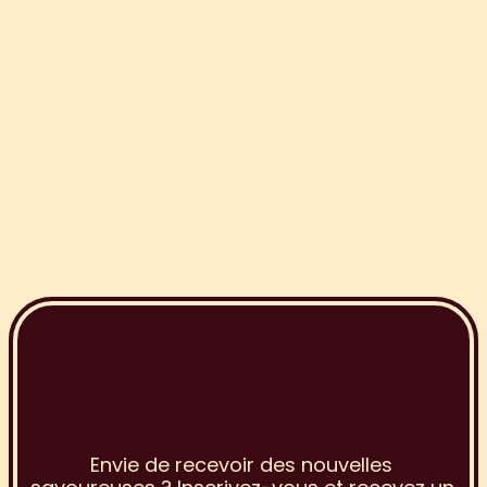
I
n
s
c
r
i
p
t
i
o
n
à
l
a
N
e
w
s
l
e
t
t
e
r
Envie de recevoir des nouvelles 