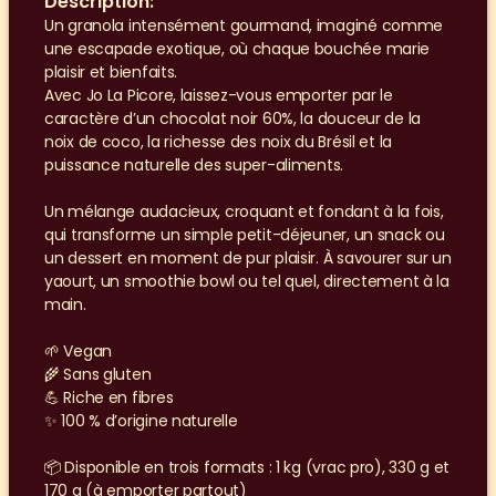
Description:
Un granola intensément gourmand, imaginé comme 
une escapade exotique, où chaque bouchée marie 
plaisir et bienfaits.
Avec Jo La Picore, laissez-vous emporter par le 
caractère d’un chocolat noir 60%, la douceur de la 
noix de coco, la richesse des noix du Brésil et la 
puissance naturelle des super-aliments.
Un mélange audacieux, croquant et fondant à la fois, 
qui transforme un simple petit-déjeuner, un snack ou 
un dessert en moment de pur plaisir. À savourer sur un 
yaourt, un smoothie bowl ou tel quel, directement à la 
main.
🌱 Vegan
🌾 Sans gluten
💪 Riche en fibres
✨ 100 % d’origine naturelle
📦 Disponible en trois formats : 1 kg (vrac pro), 330 g et 
170 g (à emporter partout)