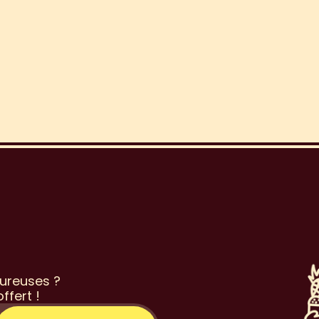
o
n
s
l
e
t
t
e
r
ureuses ? 
ffert !