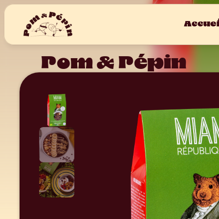
Accuei
Pom & Pépin