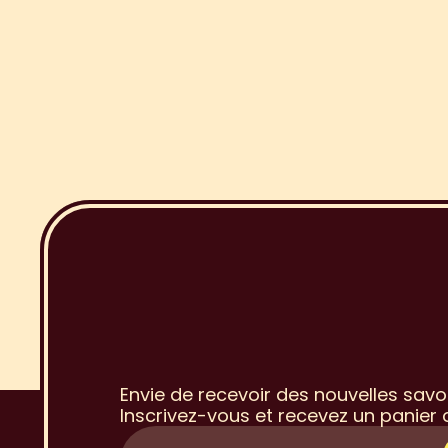
I
n
s
c
r
i
p
t
i
à
l
a
N
e
w
Envie de recevoir des nouvelles savo
Inscrivez-vous et recevez un panier o