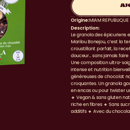
AJ
Origine:
MIAM REPUBLIQUE
Description:
Le granola des épicuriens exi
Marilou Bonejou, c’est la t
croustillant parfait, la rece
douceur... sans jamais faire
Une composition ultra-soig
intense et nutrition bienveil
généreuses de chocolat noi
croquantes. Un granola gou
en encas ou pour twister u
🔸 Vegan & sans gluten nat
riche en fibres 🔸 Sans sucr
additifs 🔸 Avec du chocola