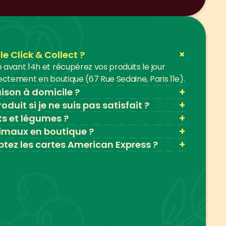
+
 Click & Collect ?
vant 14h et récupérez vos produits le jour 
ctement en boutique (67 Rue Sedaine, Paris 11e).
+
aison à domicile ?
+
oduit si je ne suis pas satisfait ?
+
ts et légumes ?
+
imaux en boutique ?
+
tez les cartes American Express ?