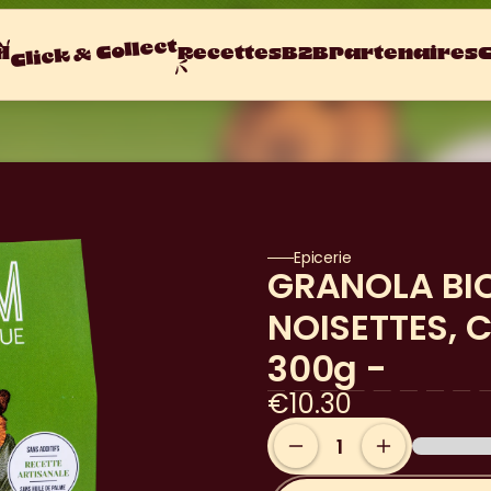
Click & Collect
l
Recettes
B2B
Partenaires
C
Epicerie
GRANOLA BIO
NOISETTES, 
300g -
€10.30