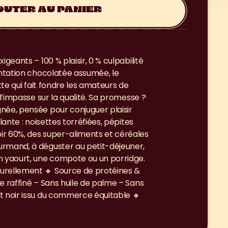
OUTER AU PANIER
geants – 100 % plaisir, 0 % culpabilité 
entation chocolatée assumée, le 
tte qui fait fondre les amateurs de 
 l’impasse sur la qualité. Sa promesse ? 
née, pensée pour conjuguer plaisir 
lante : noisettes torréfiées, pépites 
r 60%, des super-aliments et céréales 
rmand, à déguster au petit-déjeuner, 
n yaourt, une compote ou un porridge. 
urellement 🔸 Source de protéines & 
e raffiné – Sans huile de palme – Sans 
t noir issu du commerce équitable 🔸 