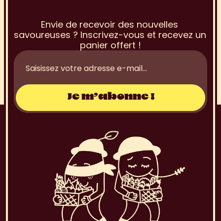
à
l
a
N
e
w
s
l
e
t
t
e
r
Envie de recevoir des nouvelles 
savoureuses ? Inscrivez-vous et recevez un 
panier offert !