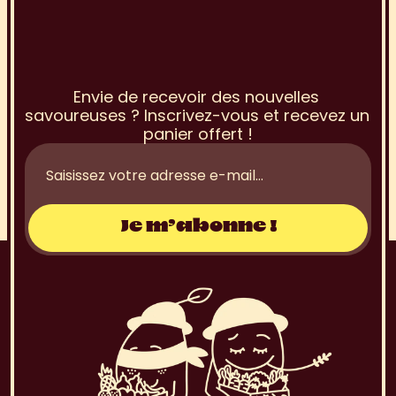
I
n
s
c
r
i
p
t
i
o
n
à
l
a
N
e
w
s
l
e
t
t
e
r
Envie de recevoir des nouvelles 
savoureuses ? Inscrivez-vous et recevez un 
panier offert !