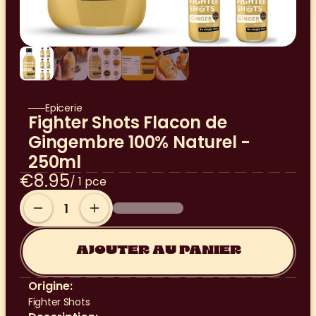
Epicerie
Fighter Shots Flacon de 
Gingembre 100% Naturel - 
250ml
€8.95
/ 1 pce
AJOUTER AU PANIER
Origine:
Fighter Shots