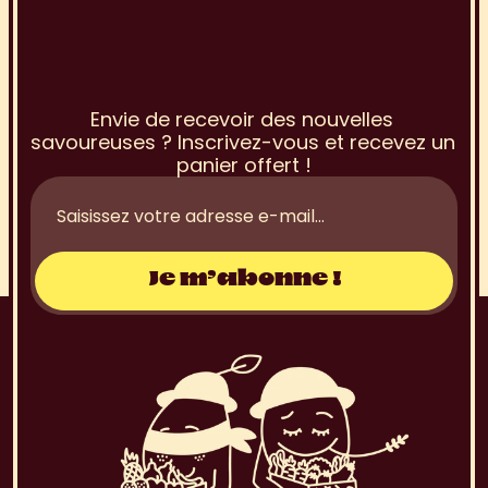
I
n
s
c
r
i
p
t
i
o
n
à
l
a
N
e
w
s
l
e
t
t
e
r
Envie de recevoir des nouvelles 
savoureuses ? Inscrivez-vous et recevez un 
panier offert !