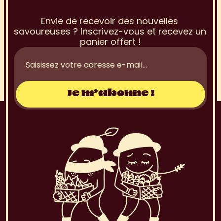
à
l
a
N
e
w
s
l
e
t
t
e
r
Envie de recevoir des nouvelles 
savoureuses ? Inscrivez-vous et recevez un 
panier offert !