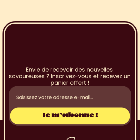
I
n
s
c
r
i
p
t
i
o
n
à
l
a
N
e
w
s
l
e
t
t
e
r
Envie de recevoir des nouvelles 
savoureuses ? Inscrivez-vous et recevez un 
panier offert !