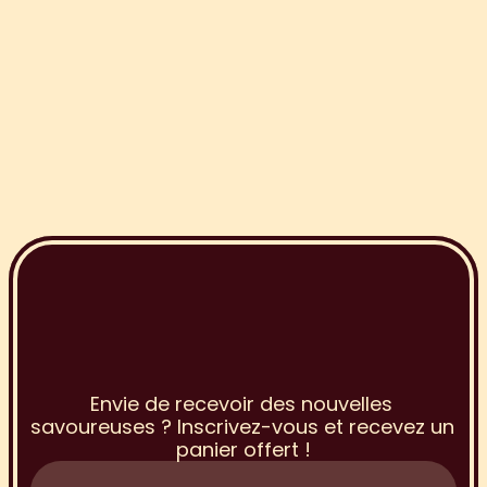
I
n
s
c
r
i
p
t
i
o
n
à
l
a
N
e
w
s
l
e
t
t
e
r
Envie de recevoir des nouvelles 
savoureuses ? Inscrivez-vous et recevez un 
panier offert !