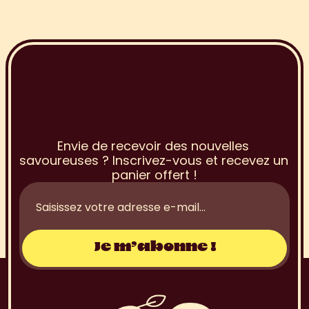
I
n
s
c
r
i
p
t
i
o
n
à
l
a
N
e
w
s
l
e
t
t
e
r
Envie de recevoir des nouvelles 
savoureuses ? Inscrivez-vous et recevez un 
panier offert !