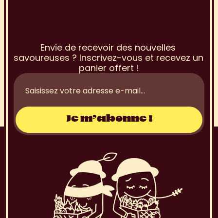
I
n
s
c
r
i
p
t
i
o
n
à
l
a
N
e
w
s
l
e
t
t
e
r
Envie de recevoir des nouvelles 
savoureuses ? Inscrivez-vous et recevez un 
panier offert !