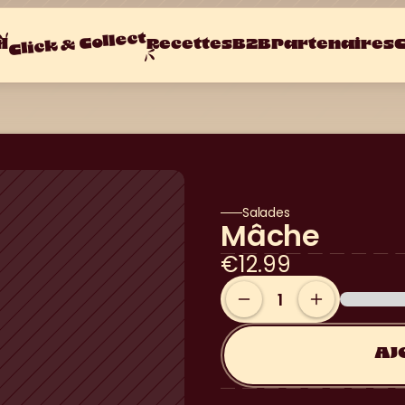
Click & Collect
l
Recettes
B2B
Partenaires
C
Salades
Mâche
€12.99
AJ