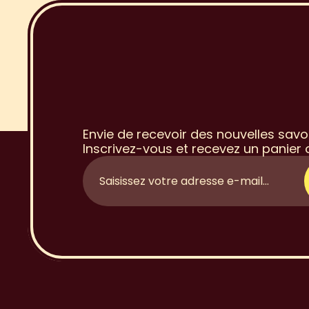
I
n
s
c
r
i
p
t
i
à
l
a
N
e
w
Envie de recevoir des nouvelles savo
Inscrivez-vous et recevez un panier o