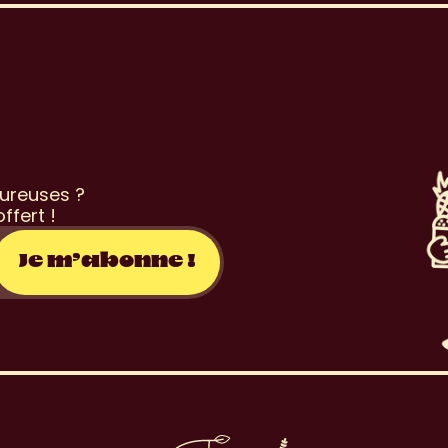
o
n
s
l
e
t
t
e
r
ureuses ? 
ffert !