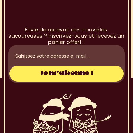
I
n
s
c
r
i
p
t
i
o
n
à
l
a
N
e
w
s
l
e
t
t
e
r
Envie de recevoir des nouvelles 
savoureuses ? Inscrivez-vous et recevez un 
panier offert !