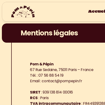
Accuei
Mentions légales
Pom & Pépin
67 Rue Sedaine, 75011 Paris – France
Tél. : 07 56 88 54 19
Email : contact@pompepin.fr
SIRET
 : 939 138 814 00016
RCS
 : Paris
TVA intracommunautaire
 : FR44939138