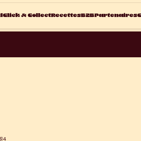
l
Click & Collect
Recettes
B2B
Partenaires
C
814