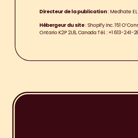
Directeur de la publication
 : Medhate E
Hébergeur du site
 : Shopify Inc. 151 O’Co
Ontario K2P 2L8, Canada Tél. : +1 613-241-
I
n
s
c
r
i
p
t
i