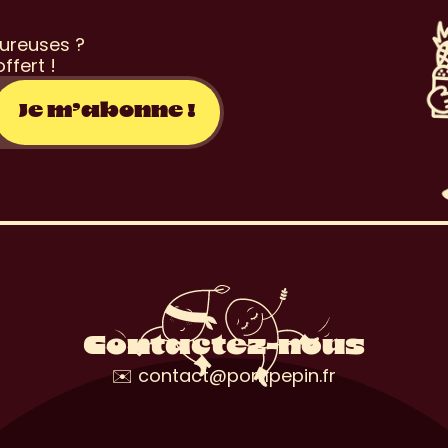
s
l
e
t
t
e
r
ureuses ? 
ffert !
Contactez-nous
✉️ contact@pompepin.fr