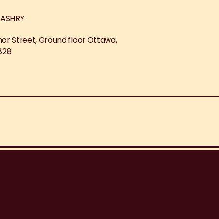
L ASHRY
nnor Street, Ground floor Ottawa, 
2828
o
n