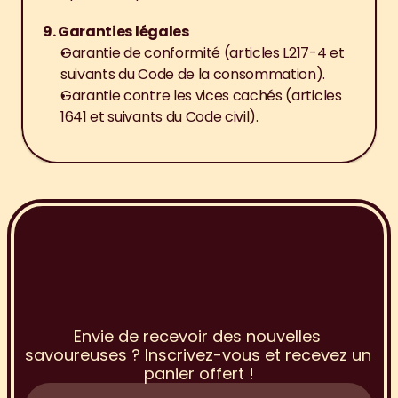
9. Garanties légales
Garantie de conformité (articles L217-4 et 
suivants du Code de la consommation).
Garantie contre les vices cachés (articles 
1641 et suivants du Code civil).
I
n
s
c
r
i
p
t
i
o
n
à
l
a
N
e
w
s
l
e
t
t
e
r
Envie de recevoir des nouvelles 
savoureuses ? Inscrivez-vous et recevez un 
panier offert !